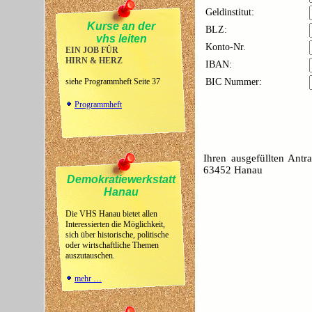
Geldinstitut:
Kurse an der
BLZ:
vhs leiten
Konto-Nr.
EIN JOB FÜR
HIRN & HERZ
IBAN:
siehe Programmheft
Seite 37
BIC Nummer:
Programmheft
Ihren ausgefüllten Antr
63452 Hanau
Demokratiewerkstatt
Hanau
Die VHS Hanau bietet allen
Interessierten die Möglichkeit,
sich über historische, politische
oder wirtschaftliche Themen
auszutauschen.
mehr …