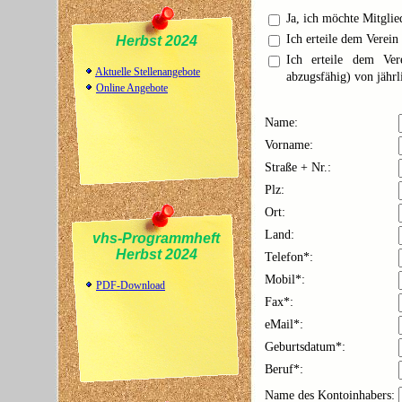
Ja, ich möchte Mitgli
Ich erteile dem Verei
Herbst 2024
Ich erteile dem Ver
Aktuelle Stellenangebote
abzugsfähig) von jähr
Online Angebote
Name:
Vorname:
Straße + Nr.:
Plz:
Ort:
Land:
vhs-Programmheft
Herbst 2024
Telefon*:
Mobil*:
PDF-Download
Fax*:
eMail*:
Geburtsdatum*:
Beruf*:
Name des Kontoinhabers: