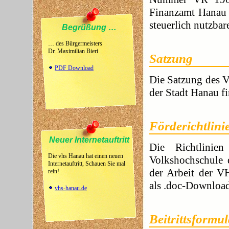
Finanzamt Hanau a
steuerlich nutzba
Begrüßung …
… des Bürgermeisters
Dr. Maximilian Bieri
Satzung
PDF Download
Die Satzung des V
der Stadt Hanau f
Förderichtlini
Neuer Internetauftritt
Die Richtlinie
Die vhs Hanau hat einen neuen
Volkshochschule 
Internetauftritt, Schauen Sie mal
der Arbeit der V
rein!
als .doc-Downloa
vhs-hanau.de
Beitrittsformu